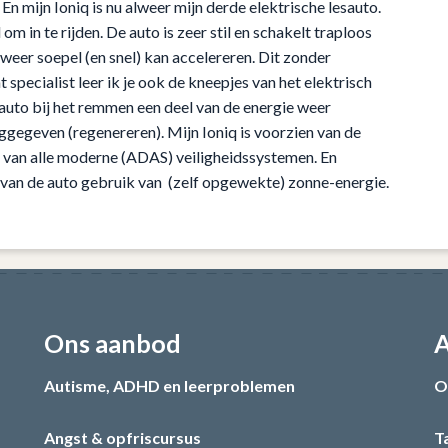
 En mijn Ioniq is nu alweer mijn derde elektrische lesauto.
om in te rijden. De auto is zeer stil en schakelt traploos
eer soepel (en snel) kan accelereren. Dit zonder
specialist leer ik je ook de kneepjes van het elektrisch
e auto bij het remmen een deel van de energie weer
gegeven (regenereren). Mijn Ioniq is voorzien van de
n van alle moderne (ADAS) veiligheidssystemen. En
 van de auto gebruik van (zelf opgewekte) zonne-energie.
Ons aanbod
A
Autisme, ADHD en leerproblemen
O
Angst & opfriscursus
T