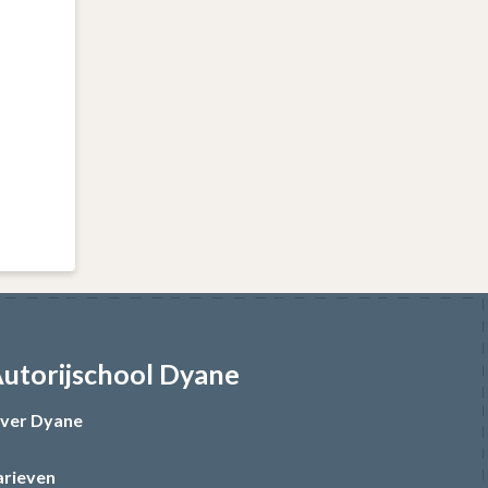
utorijschool Dyane
ver Dyane
arieven