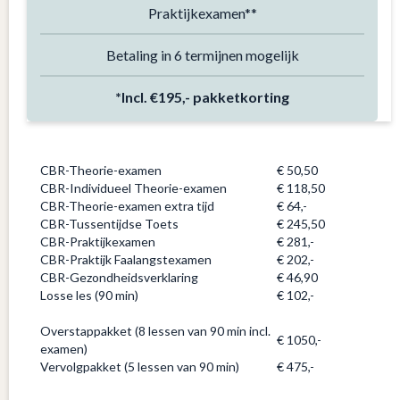
Praktijkexamen**
Betaling in 6 termijnen mogelijk
*Incl. €195,-
pakketkorting
CBR-Theorie-examen
€ 50,50
CBR-Individueel Theorie-examen
€ 118,50
CBR-Theorie-examen extra tijd
€ 64,-
CBR-Tussentijdse Toets
€ 245,50
CBR-Praktijkexamen
€ 281,-
CBR-Praktijk Faalangstexamen
€ 202,-
CBR-Gezondheidsverklaring
€ 46,90
Losse les (90 min)
€ 102,-
Overige pakketten
Overstappakket (8 lessen van 90 min incl.
€ 1050,-
examen)
Vervolgpakket (5 lessen van 90 min)
€ 475,-